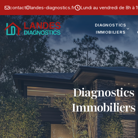
contact
landes-diagnostics.fr
Lundi au vendredi de 8h à 
DIAGNOSTICS
IMMOBILIERS
Diagnostics
Immobiliers