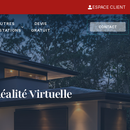
ESPACE CLIENT
AUTRES
DEVIS
CONTACT
STATIONS
GRATUIT
éalité Virtuelle