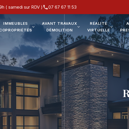
19h ( samedi sur RDV )
07 67 67 11 53
IMMEUBLES
AVANT TRAVAUX
RÉALITÉ
COPROPRIÉTÉS
DÉMOLITION
VIRTUELLE
PRE
R